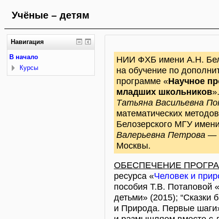
Учёные – детям
Навигация
В начало
НИИ ФХБ имени А.Н. Бел
Курсы
на обучение по дополни
программе «
Научное пр
младших школьников
»
Татьяна Васильевна П
математических методов
Белозерского МГУ имени
Валерьевна Петрова
— 
Москвы.
ОБЕСПЕЧЕНИЕ ПРОГР
ресурса «
Человек и прир
пособия Т.В. Потаповой 
детьми» (2015); “Сказки 
и Природа. Первые шаги»
и размышляем вместе с д